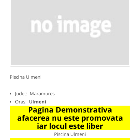
Piscina Ulmeni
Judet:
Maramures
Oras:
Ulmeni
Pagina Demonstrativa
afacerea nu este promovata
iar locul este liber
Piscina Ulmeni