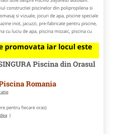
atii utile despre
Piscina Stefanesti Botosani
.
iul constructiei piscinelor din polipropilena si
omasaj si vizuale, jocuri de apa, piscine speciale
zine inot, jacuzzi, pre-fabricate pentru piscine,
na cu luciu de apa, piscina mozaic, piscina cu
 promovata iar locul este
 SINGURA Piscina din Orasul
 Piscina Romania
catie
e pentru fiecare oras)
adea
)