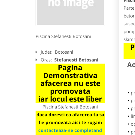
Pisci
Parte
beton
suspe
pompe
Piscina Stefanesti Botosani
skimm
P
Judet:
Botosani
Oras:
Stefanesti Botosani
Ac
Pagina
Demonstrativa
afacerea nu este
promovata
p
iar locul este liber
pr
Piscina Stefanesti Botosani
p
daca doresti ca afacerea ta sa
li
fie promovata aici te rugam
o
contacteaza-ne completand
pr