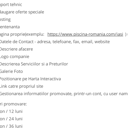
port tehnic
augare oferte speciale
osting
entenanta
agina proprie(exemplu:
https://www.piscina-romania.com/iasi
)
Datele de Contact - adresa, telefoane, fax, email, website
Descriere afacere
Logo companie
Descrierea Serviciilor si a Preturilor
Galerie Foto
Pozitionare pe Harta Interactiva
Link catre propriul site
Gestionarea informatiilor promovate, printr-un cont, cu user nam
ri promovare:
on / 12 luni
on / 24 luni
on / 36 luni