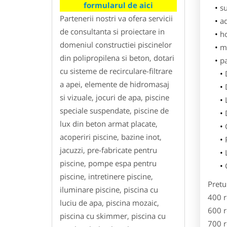
formularul de aici
su
Partenerii nostri va ofera servicii
ad
de consultanta si proiectare in
h
domeniul constructiei piscinelor
m
din polipropilena si beton, dotari
p
cu sisteme de recirculare-filtrare
a apei, elemente de hidromasaj
si vizuale, jocuri de apa, piscine
speciale suspendate, piscine de
lux din beton armat placate,
acoperiri piscine, bazine inot,
jacuzzi, pre-fabricate pentru
piscine, pompe espa pentru
piscine, intretinere piscine,
Pretu
iluminare piscine, piscina cu
400 r
luciu de apa, piscina mozaic,
600 r
piscina cu skimmer, piscina cu
700 r