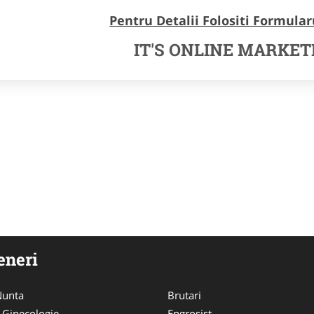
Pentru Detalii Folositi Formular
IT'S ONLINE MARKET
eneri
 Nunta
Brutari
 Ginecologie
Engrosist