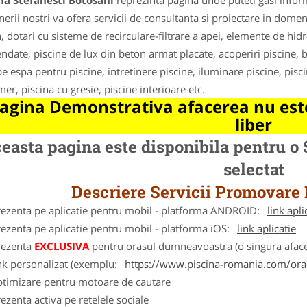
na Stefanesti Botosani
reprezinta pagina unde puteti gasi inform
nerii nostri va ofera servicii de consultanta si proiectare in domen
, dotari cu sisteme de recirculare-filtrare a apei, elemente de hidr
ndate, piscine de lux din beton armat placate, acoperiri piscine, ba
 espa pentru piscine, intretinere piscine, iluminare piscine, pisci
er, piscina cu gresie, piscine interioare etc.
agina Demonstrativa afacerea nu este
liber
easta pagina este disponibila pentru o
selectat
Descriere Servicii Promovare
rezenta pe aplicatie pentru mobil - platforma ANDROID:
link apli
ezenta pe aplicatie pentru mobil - platforma iOS:
link aplicatie
rezenta
EXCLUSIVA
pentru orasul dumneavoastra (o singura afacer
nk personalizat (exemplu:
https://www.piscina-romania.com/or
ptimizare pentru motoare de cautare
ezenta activa pe retelele sociale