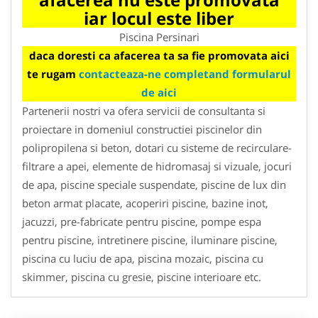
iar locul este liber
Piscina Persinari
daca doresti ca afacerea ta sa fie promovata aici
te rugam
contacteaza-ne completand formularul
de aici
Partenerii nostri va ofera servicii de consultanta si
proiectare in domeniul constructiei piscinelor din
polipropilena si beton, dotari cu sisteme de recirculare-
filtrare a apei, elemente de hidromasaj si vizuale, jocuri
de apa, piscine speciale suspendate, piscine de lux din
beton armat placate, acoperiri piscine, bazine inot,
jacuzzi, pre-fabricate pentru piscine, pompe espa
pentru piscine, intretinere piscine, iluminare piscine,
piscina cu luciu de apa, piscina mozaic, piscina cu
skimmer, piscina cu gresie, piscine interioare etc.