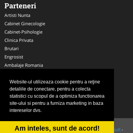
Parteneri
Artisti Nunta
Cabinet Ginecologie
Cabinet-Psihologie
Clinica Privata
Brutari
Engrosist
Ambalaje Romania
Birouri-Cadastru
Tipografi
Website-ul utilizeaza cookie pentru a reţine
detaliile de conectare, pentru a colecta
Medici Familie
statistici cu scopul de a optimiza functionarea
Alpinist Utilitar
site-ului si pentru a furniza marketing in baza
Cabinet Individual
intereselor dvs.
Am inteles, sunt de acord!
© 2014-2026 Powered by
VilonMedia
&
Tokaido Consult
-