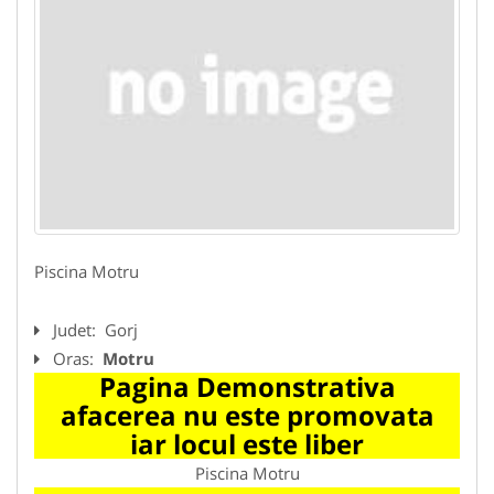
Piscina Motru
Judet:
Gorj
Oras:
Motru
Pagina Demonstrativa
afacerea nu este promovata
iar locul este liber
Piscina Motru