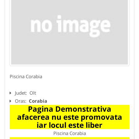
Piscina Corabia
Judet:
Olt
Oras:
Corabia
Pagina Demonstrativa
afacerea nu este promovata
iar locul este liber
Piscina Corabia