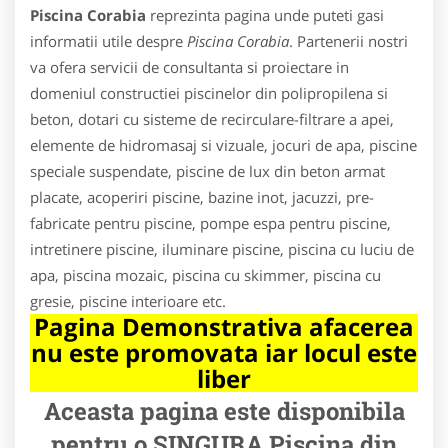
Piscina Corabia
reprezinta pagina unde puteti gasi
informatii utile despre
Piscina Corabia
. Partenerii nostri
va ofera servicii de consultanta si proiectare in
domeniul constructiei piscinelor din polipropilena si
beton, dotari cu sisteme de recirculare-filtrare a apei,
elemente de hidromasaj si vizuale, jocuri de apa, piscine
speciale suspendate, piscine de lux din beton armat
placate, acoperiri piscine, bazine inot, jacuzzi, pre-
fabricate pentru piscine, pompe espa pentru piscine,
intretinere piscine, iluminare piscine, piscina cu luciu de
apa, piscina mozaic, piscina cu skimmer, piscina cu
gresie, piscine interioare etc.
Pagina Demonstrativa afacerea
nu este promovata iar locul este
liber
Aceasta pagina este disponibila
pentru o SINGURA Piscina din