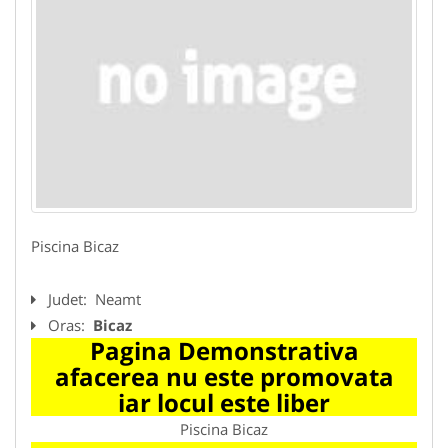
Piscina Bicaz
Judet:
Neamt
Oras:
Bicaz
Pagina Demonstrativa
afacerea nu este promovata
iar locul este liber
Piscina Bicaz